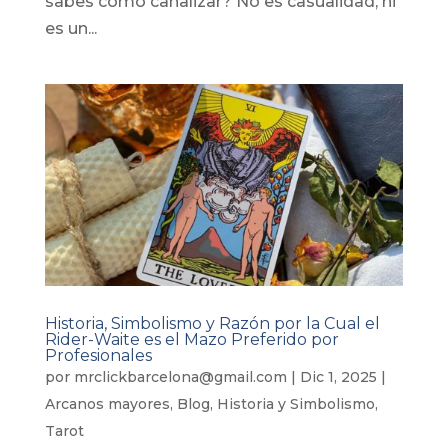
sabes cómo canalizar? No es casualidad, ni
es un...
Historia, Simbolismo y Razón por la Cual el
Rider-Waite es el Mazo Preferido por
Profesionales
por
mrclickbarcelona@gmail.com
|
Dic 1, 2025
|
Arcanos mayores
,
Blog
,
Historia y Simbolismo
,
Tarot