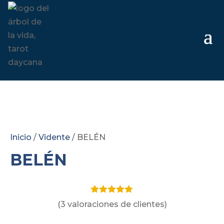
Inicio
/
Vidente
/ BELÉN
BELÉN
Valorado
(
3
valoraciones de clientes)
con
5.00
de
5 en base