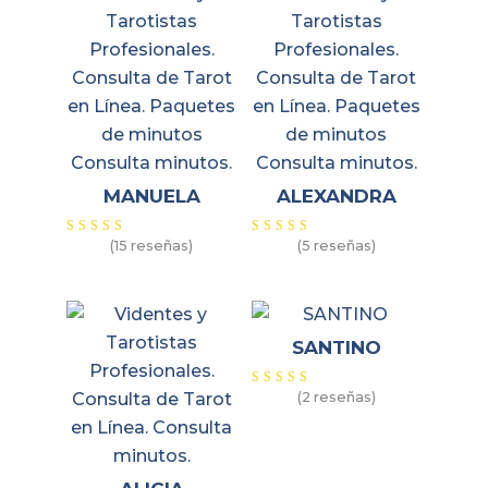
MANUELA
ALEXANDRA
(15 reseñas)
(5 reseñas)
Valorado
Valorado
con
con
5.00
5.00
de 5
de 5
SANTINO
(2 reseñas)
Valorado
con
5.00
de 5