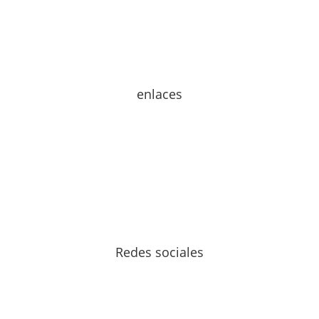
tarotdaycana@gmail.com
Teléfono
ES:
936099299
WhatsApp
+1 (205) 875-2625
enlaces
Historia del Tarot
Enciclopedia tarot
Preguntas Frecuentes
Trabaja con Nosotros
Horóscopo 2026
Suscribirse a la Newsletter de Tarot Daycana
Redes sociales