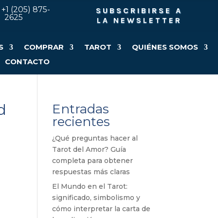
P
+1 (205) 875-
SUBSCRIBIRSE A
2625
LA NEWSLETTER
S
COMPRAR
TAROT
QUIÉNES SOMOS
CONTACTO
d
Entradas
recientes
¿Qué preguntas hacer al
Tarot del Amor? Guía
completa para obtener
respuestas más claras
El Mundo en el Tarot:
significado, simbolismo y
cómo interpretar la carta de