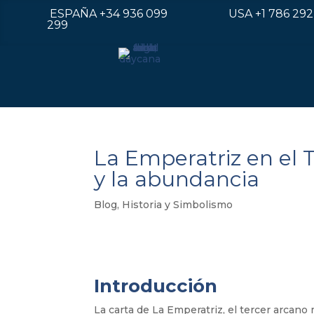
ESPAÑA
+34 936 099
USA
+1 786 292
299
La Emperatriz en el Ta
y la abundancia
Blog
,
Historia y Simbolismo
Introducción
La carta de La Emperatriz, el tercer arcano m